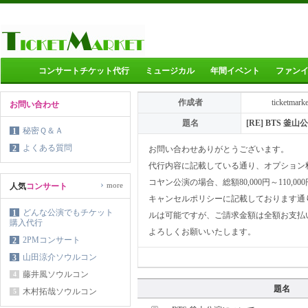
コンサートチケット代行
ミュージカル
年間イベント
ファン
作成者
ticketmark
お問い合わせ
題名
[RE] BTS 釜
秘密Ｑ＆Ａ
1
よくある質問
2
お問い合わせありがとうございます。
代行内容に記載している通り、オプション
コヤン公演の場合、総額80,000円～110,0
›
more
人気
コンサート
キャンセルポリシーに記載しております通
どんな公演でもチケット
1
ルは可能ですが、ご請求金額は全額お支払
購入代行
よろしくお願いいたします。
2PMコンサート
2
山田涼介ソウルコン
3
藤井風ソウルコン
4
題名
木村拓哉ソウルコン
5