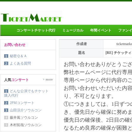
コンサートチケット代行
ミュージカル
年間イベント
ファン
作成者
ticketmark
お問い合わせ
題名
[RE] チケッ
秘密Ｑ＆Ａ
1
よくある質問
お問い合わせありがとうご
2
弊社ホームページに代行専
›
専用ページから代行内容の
more
人気
コンサート
お問い合わせいただいた内
どんな公演でもチケット
1
り、不可となります。
購入代行
2PMコンサート
2
①につきましては、1日ずつ
山田涼介ソウルコン
3
き、優先日から確保に努め
藤井風ソウルコン
4
優先日の確保後、2日目の確
木村拓哉ソウルコン
5
なるため良席の確保が困難