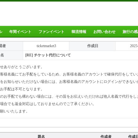
ル
年間イベント
ファンイベント
韓流情報
お問い合わせ
旅行の感
成者
ticketmarket3
作成日
2025
題名
[RE] チケット代行について
せありがとうございます。
客様名義にてお手配をしているため、お客様名義のアカウントで確保代行をしてい
をお知らせいただけない場合には、お客様名義のアカウントにログインができない
お手配は不可となります。
のお手配でも構わない場合には、その旨をお伝えいただければ他人名義で代行をし
場合でも返金対応はしておりませんのでご了承ください。
願いいたします。
題名
作成者
作成