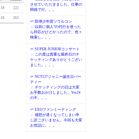
させていただきました。仕事の
-18
222
関係で行。。。
-18
263
☞ 防弾少年団ソウルコン
： 以前に個人?の代行を使った
ら対応がひどかったので、色々
検索し。。。
☞ SUPER JUNIORコンサート
： この度は貴重な最終日のチ
ケッティングありがとうござい
ました。。。。
☞ NCT127ジャニー誕生日パー
ティー
： チケッティングの日は大変
お手数おかけしました。Yes24
の不。。。
☞ EXOファンミーティング
： 感想が遅くなってしまい申
し訳ございません。今回も大変
お世話に。。。