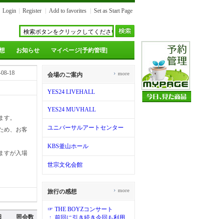
Login
Register
Add to favorites
Set as Start Page
想
お知らせ
マイページ[予約管理]
-08-18
›
more
会場のご案内
YES24 LIVEHALL
YES24 MUVHALL
ます。
ユニバーサルアートセンター
ため、お客
KBS釜山ホール
ますが入場
世宗文化会館
›
more
旅行の感想
...
☞ THE BOYZコンサート
日
照会数
： 前回に引き続き今回も利用