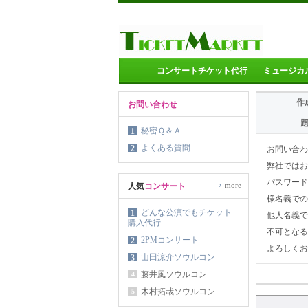
コンサートチケット代行
ミュージカ
作
お問い合わせ
秘密Ｑ＆Ａ
1
よくある質問
2
お問い合わ
弊社ではお
パスワード
›
more
人気
コンサート
様名義での
どんな公演でもチケット
1
他人名義で
購入代行
不可となる
2PMコンサート
2
よろしくお
山田涼介ソウルコン
3
藤井風ソウルコン
4
木村拓哉ソウルコン
5