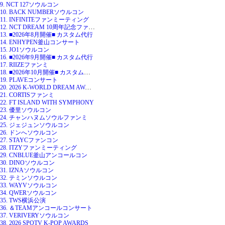
9. NCT 127ソウルコン
10. BACK NUMBERソウルコン
11. INFINITEファンミーティング
12. NCT DREAM 10周年記念ファンミ
13. ■2026年8月開催■ カスタム代行
14. ENHYPEN釜山コンサート
15. JO1ソウルコン
16. ■2026年9月開催■ カスタム代行
17. RIIZEファンミ
18. ■2026年10月開催■ カスタム代行
19. PLAVEコンサート
20. 2026 K-WORLD DREAM AWARDS
21. CORTISファンミ
22. FT ISLAND WITH SYMPHONY
23. 優里ソウルコン
24. チャンハヌムソウルファンミ
25. ジェジュンソウルコン
26. ドンへソウルコン
27. STAYCファンコン
28. ITZYファンミーティング
29. CNBLUE釜山アンコールコン
30. DINOソウルコン
31. IZNAソウルコン
32. テミンソウルコン
33. WAYVソウルコン
34. QWERソウルコン
35. TWS横浜公演
36. ＆TEAMアンコールコンサート
37. VERIVERYソウルコン
38. 2026 SPOTV K-POP AWARDS