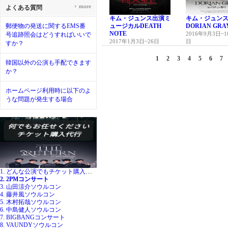
›
more
よくある質問
キム・ジュンス出演ミ
キム・ジュン
郵便物の発送に関するEMS番
ュージカルDEATH
DORIAN GRA
NOTE
2016年9月3日~1
号追跡照会はどうすればいいで
2017年1月3日~26日
日
すか？
1
2
3
4
5
6
7
韓国以外の公演も手配できます
か？
ホームページ利用時に以下のよ
うな問題が発生する場合
1. どんな公演でもチケット購入代行
2. 2PMコンサート
3. 山田涼介ソウルコン
4. 藤井風ソウルコン
5. 木村拓哉ソウルコン
6. 中島健人ソウルコン
7. BIGBANGコンサート
8. VAUNDYソウルコン