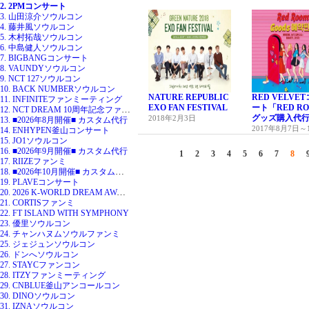
2. 2PMコンサート
3. 山田涼介ソウルコン
4. 藤井風ソウルコン
5. 木村拓哉ソウルコン
6. 中島健人ソウルコン
7. BIGBANGコンサート
8. VAUNDYソウルコン
9. NCT 127ソウルコン
10. BACK NUMBERソウルコン
NATURE REPUBLIC
RED VELVE
11. INFINITEファンミーティング
EXO FAN FESTIVAL
ート「RED R
12. NCT DREAM 10周年記念ファンミ
グッズ購入代
2018年2月3日
13. ■2026年8月開催■ カスタム代行
2017年8月7日～
14. ENHYPEN釜山コンサート
15. JO1ソウルコン
16. ■2026年9月開催■ カスタム代行
1
2
3
4
5
6
7
8
17. RIIZEファンミ
18. ■2026年10月開催■ カスタム代行
19. PLAVEコンサート
20. 2026 K-WORLD DREAM AWARDS
21. CORTISファンミ
22. FT ISLAND WITH SYMPHONY
23. 優里ソウルコン
24. チャンハヌムソウルファンミ
25. ジェジュンソウルコン
26. ドンへソウルコン
27. STAYCファンコン
28. ITZYファンミーティング
29. CNBLUE釜山アンコールコン
30. DINOソウルコン
31. IZNAソウルコン