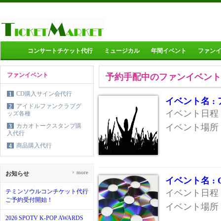
コンサートチケット代行
ミュージカル
年間イベント
ファン
ファンイベント
予約手配中のファンイベント
CD購入サイン会代行
1
イベント名 
アイドルファンクラブグ
2
イベント日程 :
ッズ各種
カカオトークスタンプ購
イベント場所 
3
入代行
商品購入代行
4
›
more
お知らせ
イベント名 :
テミンソウルコンチケット代行
イベント日程 :
ご予約受付開始！
イベント場所 
2026 SPOTV K-POP AWARDS