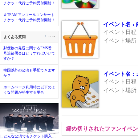
チケット代行ご予約受付開始！
＆TEAMアンコールコンサート
チケット代行ご予約受付開始！
イベント名 :
イベント日程 :
›
more
よくある質問
イベント場所 
郵便物の発送に関するEMS番
号追跡照会はどうすればいいで
すか？
韓国以外の公演も手配できます
イベント名 
か？
イベント日程 :
ホームページ利用時に以下のよ
イベント場所 
うな問題が発生する場合
締め切りされたファンイベン
1. どんな公演でもチケット購入代行