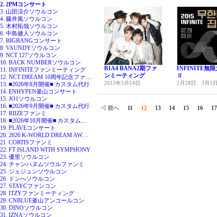
2. 2PMコンサート
3. 山田涼介ソウルコン
4. 藤井風ソウルコン
5. 木村拓哉ソウルコン
6. 中島健人ソウルコン
7. BIGBANGコンサート
8. VAUNDYソウルコン
9. NCT 127ソウルコン
10. BACK NUMBERソウルコン
B1A4 BANA2期ファ
INFINITE無
11. INFINITEファンミーティング
ンミーティング
Ⅱ
12. NCT DREAM 10周年記念ファンミ
2015年3月14日
2月28日、3月1
13. ■2026年8月開催■ カスタム代行
14. ENHYPEN釜山コンサート
15. JO1ソウルコン
16. ■2026年9月開催■ カスタム代行
◁ 前へ
11
12
13
14
15
16
17
17. RIIZEファンミ
18. ■2026年10月開催■ カスタム代行
19. PLAVEコンサート
20. 2026 K-WORLD DREAM AWARDS
21. CORTISファンミ
22. FT ISLAND WITH SYMPHONY
23. 優里ソウルコン
24. チャンハヌムソウルファンミ
25. ジェジュンソウルコン
26. ドンへソウルコン
27. STAYCファンコン
28. ITZYファンミーティング
29. CNBLUE釜山アンコールコン
30. DINOソウルコン
31. IZNAソウルコン