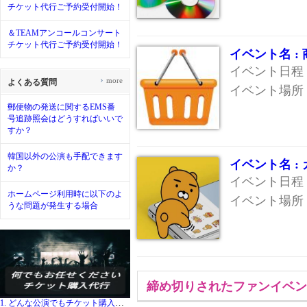
チケット代行ご予約受付開始！
＆TEAMアンコールコンサート
チケット代行ご予約受付開始！
イベント名 :
イベント日程 :
›
more
よくある質問
イベント場所 
郵便物の発送に関するEMS番
号追跡照会はどうすればいいで
すか？
韓国以外の公演も手配できます
イベント名 
か？
イベント日程 :
ホームページ利用時に以下のよ
イベント場所 
うな問題が発生する場合
締め切りされたファンイベン
1. どんな公演でもチケット購入代行