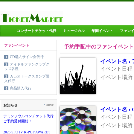
コンサートチケット代行
ミュージカル
年間イベント
ファン
ファンイベント
予約手配中のファンイベント
CD購入サイン会代行
1
イベント名 
アイドルファンクラブグ
2
イベント日程 :
ッズ各種
カカオトークスタンプ購
イベント場所 
3
入代行
商品購入代行
4
›
more
お知らせ
イベント名 :
テミンソウルコンチケット代行
イベント日程 :
ご予約受付開始！
イベント場所 
2026 SPOTV K-POP AWARDS