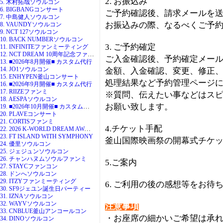
2. お振込み
5. 木村拓哉ソウルコン
6. BIGBANGコンサート
ご予約確認後、請求メールを
7. 中島健人ソウルコン
お振込みの際、なるべくご予
8. VAUNDYソウルコン
9. NCT 127ソウルコン
10. BACK NUMBERソウルコン
3. ご予約確定
11. INFINITEファンミーティング
12. NCT DREAM 10周年記念ファンミ
ご入金確認後、予約確定メー
13. ■2026年8月開催■ カスタム代行
14. JO1ソウルコン
金額、入金確認、変更、修正
15. ENHYPEN釜山コンサート
処理結果など予約管理ページ
16. ■2026年9月開催■ カスタム代行
17. RIIZEファンミ
※質問、伝えたい事などはス
18. AESPAソウルコン
お願い致します。
19. ■2026年10月開催■ カスタム代行
20. PLAVEコンサート
21. CORTISファンミ
4.チケット手配
22. 2026 K-WORLD DREAM AWARDS
23. FT ISLAND WITH SYMPHONY
釜山国際映画祭の開幕式チケッ
24. 優里ソウルコン
25. ジェジュンソウルコン
26. チャンハヌムソウルファンミ
5.ご案内
27. STAYCファンコン
28. ドンへソウルコン
29. ITZYファンミーティング
6. ご利用の後の感想等をお待
30. SF9ジェユン誕生日パーティー
31. IZNAソウルコン
32. WAYVソウルコン
注意事項
33. CNBLUE釜山アンコールコン
・お座席の細かいご希望は承
34. DINOソウルコン