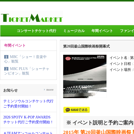
コンサートチケット代行
ミュージカル
年間イベント
ファン
年間イベント
第20回釜山国際映画祭開幕式
MBC「ショー！音楽中
1
イベント名 : 
心」観覧
イベント日程 :
MBC PLUS「ショーチャ
2
イベント場所 :
ンピオン」観覧
›
more
お知らせ
テミンソウルコンチケット代行
ご予約受付開始！
2026 SPOTV K-POP AWARDS
チケット代行ご予約受付開始！
※ イベント説明と予約ご案内
2015年 第20回釜山国際映画
＆TEAMアンコールコンサート