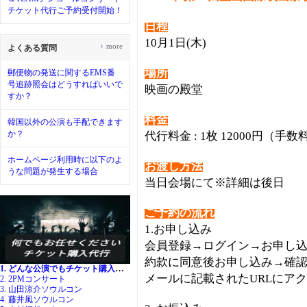
チケット代行ご予約受付開始！
日程
10月1日(木)
›
more
よくある質問
場所
郵便物の発送に関するEMS番
号追跡照会はどうすればいいで
映画の殿堂
すか？
料金
韓国以外の公演も手配できます
か？
代行料金 : 1枚 12000円（
ホームページ利用時に以下のよ
お渡し方法
うな問題が発生する場合
当日会場にて※詳細は後日
ご予約の流れ
1.お申し込み
会員登録→ログイン→お申し
約款に同意後お申し込み→確
1. どんな公演でもチケット購入代行
メールに記載されたURLにア
2. 2PMコンサート
3. 山田涼介ソウルコン
4. 藤井風ソウルコン