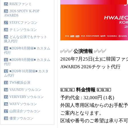
RIIZEファンミ
25
2026 SPOTV K-POP
26
AWARDS
STAYCファンコン
27
テミンソウルコン
28
どんな公演でもチケット
29
購入代行
■2026年8月開催■ カスタム
30
✅✅✅
公演
情報
✅✅✅
代行
2026年7月25日(土)に韓国フ
■2026年9月開催■ カスタム
31
代行
AWARDS 2026チケット代行
■2026年10月開催■ カスタ
32
ム代行
TWS横浜公演
33
💴💴💴
料金情報
💴💴💴
VAUNDYソウルコン
34
VERIVERYソウルコン
予約代金 : 32,000円 (1名)
35
WAYVソウルコン
36
外国人専用区域からのお手配
山田涼介ソウルコン
37
ご案内となります。
優里ソウルコン
38
区域や番号のご希望は承り不