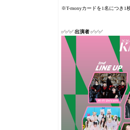
※T-monyカードを1名につき
✅✅✅
出演者
✅✅✅