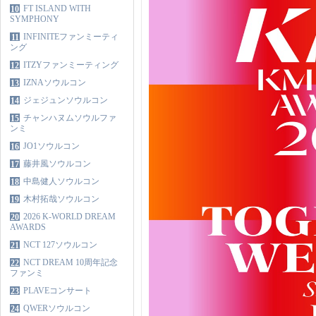
FT ISLAND WITH
10
SYMPHONY
INFINITEファンミーティ
11
ング
ITZYファンミーティング
12
IZNAソウルコン
13
ジェジュンソウルコン
14
チャンハヌムソウルファ
15
ンミ
JO1ソウルコン
16
藤井風ソウルコン
17
中島健人ソウルコン
18
木村拓哉ソウルコン
19
2026 K-WORLD DREAM
20
AWARDS
NCT 127ソウルコン
21
NCT DREAM 10周年記念
22
ファンミ
PLAVEコンサート
23
QWERソウルコン
24