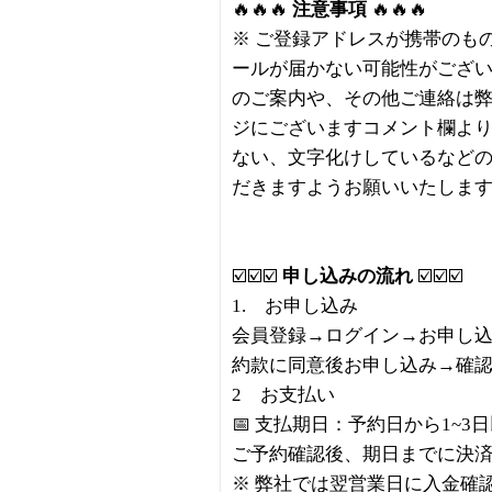
🔥🔥🔥
注意事項
🔥🔥🔥
※ ご登録アドレスが携帯のも
ールが届かない可能性がござ
のご案内や、その他ご連絡は
ジにございますコメント欄より
ない、文字化けしているなど
だきますようお願いいたしま
☑️☑️☑️
申し込みの流れ
☑️☑️☑️
1. お申し込み
会員登録→ログイン→お申し
約款に同意後お申し込み→確
2 お支払い
📅 支払期日：予約日から1~3
ご予約確認後、期日までに決
※ 弊社では翌営業日に入金確