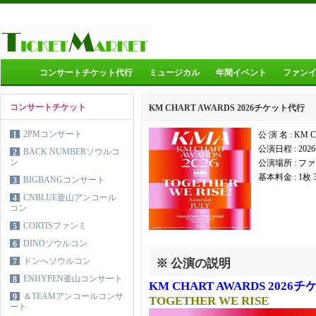
コンサートチケット代行
ミュージカル
年間イベント
ファン
コンサートチケット
KM CHART AWARDS 2026チケット代行
2PMコンサート
1
公 演 名 : KM 
公演日程 : 202
BACK NUMBERソウルコ
2
ン
公演場所 : フ
基本料金 : 1枚
BIGBANGコンサート
3
CNBLUE釜山アンコール
4
コン
CORTISファンミ
5
DINOソウルコン
6
ドンへソウルコン
7
※ 公演の説明
ENHYPEN釜山コンサート
8
KM CHART AWARDS 2026
＆TEAMアンコールコンサ
9
TOGETHER WE RISE
ート