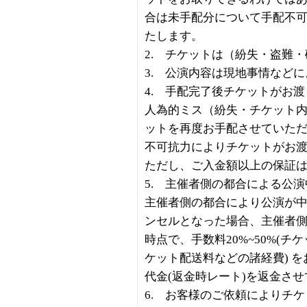
合は未手配分について手配不
たします。
2. チケットは（紛失・盗難
3. 公演内容は現地事情など
4. 手配完了後チケットがお
人為的ミス（紛失・チケット
ットを再度お手配させていた
不可抗力によりチケットがお
ただし、ご入金額以上の保証
5. 主催者側の都合による公演
主催者側の都合により公演が
ンセルとなった場合、主催者
時点で、手数料20%~50%(
ケット配送料などの諸経費) 
代金(返金時レート)を返金さ
6. お客様のご依頼によりチ