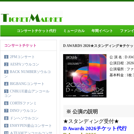
コンサートチケット代行
ミュージカル
年間イベント
ファン
コンサートチケット
D AWARDS 2026★スタンディング★チケ
2PMコンサート
1
公 演 名 : D AW
公演日程 : 202
AESPAソウルコン
2
公演場所 : フ
BACK NUMBERソウルコ
3
基本料金 : 1枚
ン
BIGBANGコンサート
4
CNBLUE釜山アンコール
5
コン
CORTISファンミ
6
DINOソウルコン
7
※ 公演の説明
ドンへソウルコン
8
★スタンディング受付★
ENHYPEN釜山コンサート
9
D Awards 2026チケット代行
＆TEAMアンコールコンサ
10