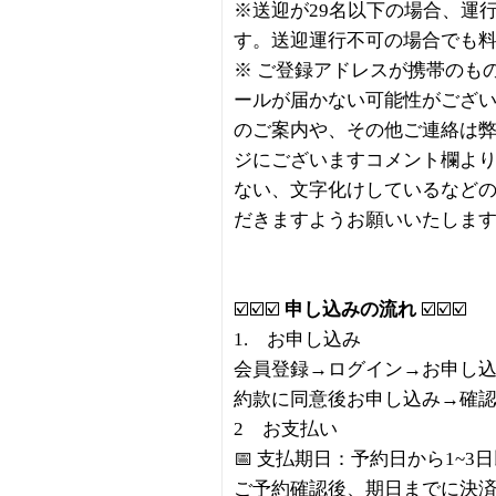
※送迎が29名以下の場合、運
す。送迎運行不可の場合でも
※ ご登録アドレスが携帯のも
ールが届かない可能性がござ
のご案内や、その他ご連絡は
ジにございますコメント欄より
ない、文字化けしているなど
だきますようお願いいたしま
☑️☑️☑️
申し込みの流れ
☑️☑️☑️
1. お申し込み
会員登録→ログイン→お申し
約款に同意後お申し込み→確
2 お支払い
📅 支払期日：予約日から1~3
ご予約確認後、期日までに決