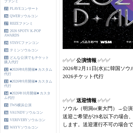
ファンミ
PLAVEコンサート
25
QWERソウルコン
26
RIIZEファンミ
27
2026 SPOTV K-POP
28
AWARDS
STAYCファンコン
29
テミンソウルコン
30
どんな公演でもチケット
31
✅✅✅
公演
情報
✅✅✅
購入代行
2026年2月11日(水)に韓国ソ
■2026年8月開催■ カスタム
32
代行
2026チケット代行
■2026年9月開催■ カスタム
33
代行
■2026年10月開催■ カスタ
34
ム代行
✅✅✅
送迎情報
✅✅✅
TWS横浜公演
35
ソウル（明洞or東大門）→公
VAUNDYソウルコン
36
送迎ご希望が29名以下の場合
VERIVERYソウルコン
37
します。送迎運行不可の場合
WAYVソウルコン
38