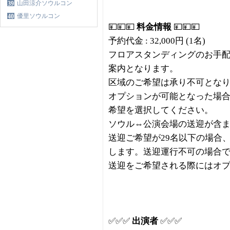
山田涼介ソウルコン
39
優里ソウルコン
40
💴💴💴
料金情報
💴💴💴
予約代金 : 32,000円 (1名)
フロアスタンディングのお手
案内となります。
区域のご希望は承り不可とな
オプションが可能となった場
希望を選択してください。
ソウル⇔公演会場の送迎が含
送迎ご希望が29名以下の場合
します。送迎運行不可の場合
送迎をご希望される際にはオ
✅✅✅
出演者
✅✅✅