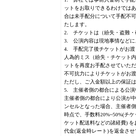
ットをお取りできるわけでは
合は未手配分について手配不
たします。
2. チケットは（紛失・盗難
3. 公演内容は現地事情など
4. 手配完了後チケットがお
人為的ミス（紛失・チケット
ットを再度お手配させていた
不可抗力によりチケットがお
ただし、ご入金額以上の保証
5. 主催者側の都合による公演
主催者側の都合により公演が
ンセルとなった場合、主催者
時点で、手数料20%~50%(
ケット配送料などの諸経費) 
代金(返金時レート)を返金さ