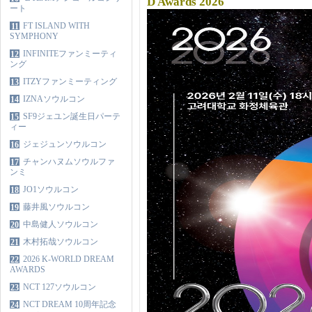
D Awards 2026
ート
FT ISLAND WITH
11
SYMPHONY
INFINITEファンミーティ
12
ング
ITZYファンミーティング
13
IZNAソウルコン
14
SF9ジェユン誕生日パーテ
15
ィー
ジェジュンソウルコン
16
チャンハヌムソウルファ
17
ンミ
JO1ソウルコン
18
藤井風ソウルコン
19
中島健人ソウルコン
20
木村拓哉ソウルコン
21
2026 K-WORLD DREAM
22
AWARDS
NCT 127ソウルコン
23
NCT DREAM 10周年記念
24