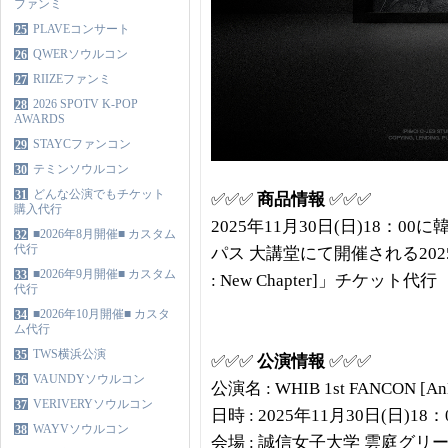
ファンミ
PLAVEコンサート
25
QWERソウルコン
26
RIIZEファンミ
27
2026 SPOTV K-POP
28
AWARDS
STAYCファンコン
29
テミンソウルコン
30
どんな公演でもチケット
31
✅✅✅
商品情報
✅✅✅
購入代行
2025年11月30日(日)18：
■2026年8月開催■ カスタム
32
代行
パス 大講堂にて開催される2025 W
■2026年9月開催■ カスタム
33
: New Chapter]」チケット代行
代行
■2026年10月開催■ カスタ
34
ム代行
TWS横浜公演
35
✅✅✅
公演情報
✅✅✅
VAUNDYソウルコン
36
公演名 : WHIB 1st FANCON [AnD 
VERIVERYソウルコン
37
日時 : 2025年11月30日(日)18：
WAYVソウルコン
38
会場 : 誠信女子大学 雲庭グリ