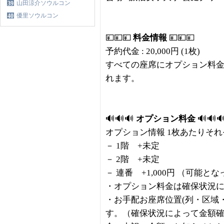
山田涼介ソウルコン
39
優里ソウルコン
40
💴💴💴
料金情報
💴💴💴
予約代金 : 20,000円 (1枚)
すべての座席にオプション料
れます。
🔊🔊🔊
オプション料金
🔊🔊
オプション情報 1枚あたりそ
－ 1階 +未定
－ 2階 +未定
－ 連番 +1,000円 （可能と
・オプション料金は確保状況
・お手配お座席位置(列・区域
す。（確保状況によって金額