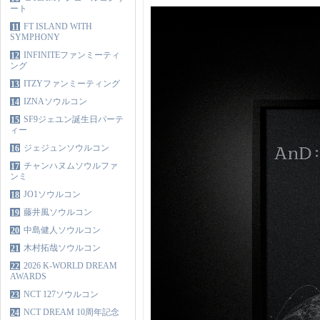
ート
FT ISLAND WITH
11
SYMPHONY
INFINITEファンミーティ
12
ング
ITZYファンミーティング
13
IZNAソウルコン
14
SF9ジェユン誕生日パーテ
15
ィー
ジェジュンソウルコン
16
チャンハヌムソウルファ
17
ンミ
JO1ソウルコン
18
藤井風ソウルコン
19
中島健人ソウルコン
20
木村拓哉ソウルコン
21
2026 K-WORLD DREAM
22
AWARDS
NCT 127ソウルコン
23
NCT DREAM 10周年記念
24