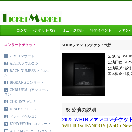
コンサートチケット代行
ミュージカル
年間イベント
ファン
コンサートチケット
WHIBファンコンチケット代行
2PMコンサート
1
公 演 名 : W
公演日程 : 202
AESPAソウルコン
2
公演場所 : 
BACK NUMBERソウルコ
3
基本料金 : 1枚
ン
BIGBANGコンサート
4
CNBLUE釜山アンコール
5
コン
CORTISファンミ
6
DINOソウルコン
7
※ 公演の説明
ドンへソウルコン
8
2025 WHIBファンコンチケッ
ENHYPEN釜山コンサート
9
WHIB 1st FANCON [AnD : New
＆TEAMアンコールコンサ
10