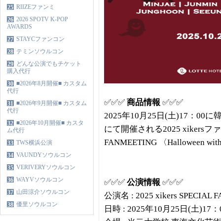
RIIZEファンミ
25
2026 SPOTV K-POP
26
AWARDS
STAYCファンコン
27
テミンソウルコン
28
どんな公演でもチケット
29
購入代行
■2026年8月開催■ カスタム
30
代行
✅✅✅
商品情報
✅✅✅
■2026年9月開催■ カスタム
31
代行
2025年10月25日(土)17：
■2026年10月開催■ カスタ
32
にて開催される2025 xikersファン
ム代行
FANMEETING 〈Halloween 
TWS横浜公演
33
VAUNDYソウルコン
34
VERIVERYソウルコン
35
WAYVソウルコン
36
✅✅✅
公演情報
✅✅✅
山田涼介ソウルコン
37
公演名 : 2025 xikers SPECIAL 
優里ソウルコン
38
日時 : 2025年10月25日(土)17：