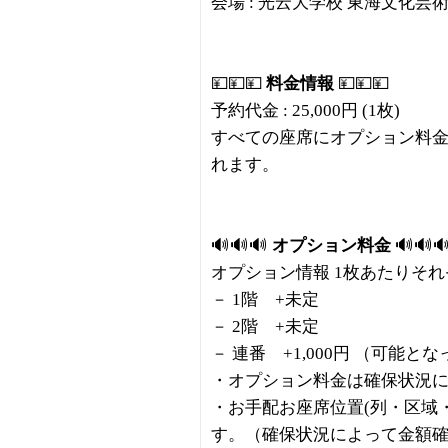
会場 : 光云大学校 東海文化芸
💴💴💴
料金情報
💴💴💴
予約代金 : 25,000円 (1枚)
すべての座席にオプション料
れます。
🔊🔊🔊
オプション料金
🔊🔊
オプション情報 1枚あたりそ
－ 1階 +未定
－ 2階 +未定
－ 連番 +1,000円 （可能と
・オプション料金は確保状況
・お手配お座席位置(列・区域
す。（確保状況によって金額