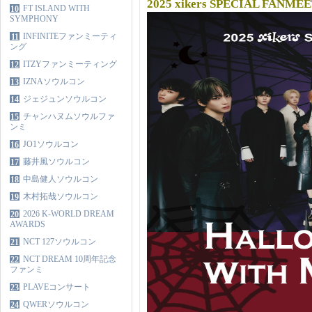
2025 xikers SPECIAL FANMEE
FT ISLAND WITH
10
SYMPHONY
INFINITEファンミーティ
11
ング
ITZYファンミーティング
12
IZNAソウルコン
13
ジェジュンソウルコン
14
チャンハヌムソウルファ
15
ンミ
JO1ソウルコン
16
藤井風ソウルコン
17
中島健人ソウルコン
18
木村拓哉ソウルコン
19
2026 K-WORLD DREAM
20
AWARDS
NCT 127ソウルコン
21
NCT DREAM 10周年記念
22
ファンミ
PLAVEコンサート
23
QWERソウルコン
24