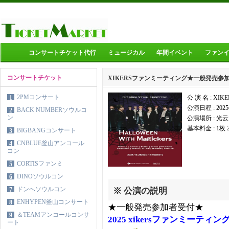
コンサートチケット代行
ミュージカル
年間イベント
ファン
コンサートチケット
XIKERSファンミーティング★一般発売参
2PMコンサート
1
公 演 名 : X
公演日程 : 202
BACK NUMBERソウルコ
2
ン
公演場所 : 光
基本料金 : 1枚
BIGBANGコンサート
3
CNBLUE釜山アンコール
4
コン
CORTISファンミ
5
DINOソウルコン
6
ドンへソウルコン
7
※ 公演の説明
ENHYPEN釜山コンサート
8
★一般発売参加者受付★
＆TEAMアンコールコンサ
9
2025 xikersファンミーティ
ート