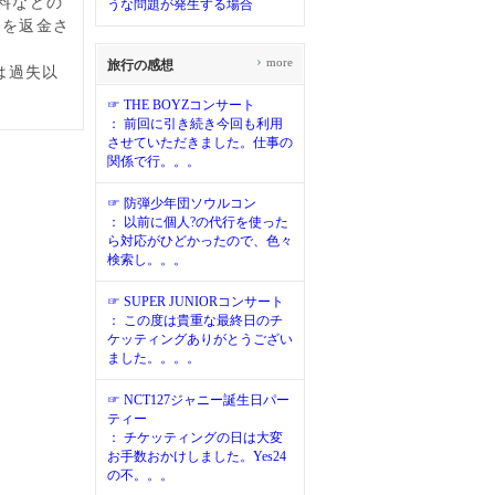
料などの
うな問題が発生する場合
)
を返金さ
›
more
旅行の感想
は過失以
☞ THE BOYZコンサート
： 前回に引き続き今回も利用
させていただきました。仕事の
関係で行。。。
☞ 防弾少年団ソウルコン
： 以前に個人?の代行を使った
ら対応がひどかったので、色々
検索し。。。
☞ SUPER JUNIORコンサート
： この度は貴重な最終日のチ
ケッティングありがとうござい
ました。。。。
☞ NCT127ジャニー誕生日パー
ティー
： チケッティングの日は大変
お手数おかけしました。Yes24
の不。。。