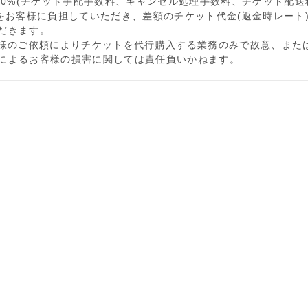
50%(
チケット手配手
数
料、キャンセル
処
理手
数
料、チケット配送
をお客
様
に負担していただき、差額のチケット代金
(
返金時レ
ー
ト
だきます。
様
のご依
頼
によりチケットを代行購入する業務のみで故意、また
によるお客
様
の損害に
関
しては責任負いかねます。