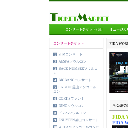
コンサートチケット代行
ミュージカ
コンサートチケット
FIDA WOR
2PMコンサート
1
AESPAソウルコン
2
BACK NUMBERソウルコ
3
ン
BIGBANGコンサート
4
CNBLUE釜山アンコール
5
コン
CORTISファンミ
6
※ 公演の
DINOソウルコン
7
ドンへソウルコン
8
FIDA
ENHYPEN釜山コンサート
9
FIDA 
＆TEAMアンコールコンサ
10