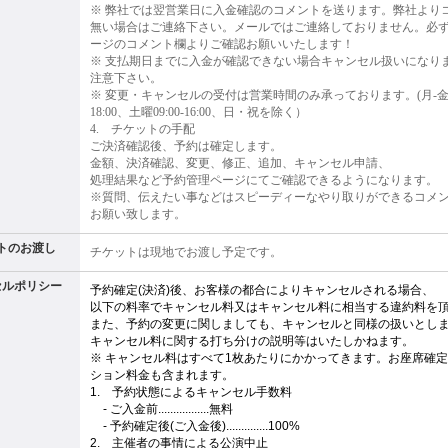
※ 弊社では翌営業日に入金確認のコメントを送ります。弊社より
無い場合はご連絡下さい。メールではご連絡しておりません。必
ージのコメント欄よりご確認お願いいたします！
※ 支払期日までに入金が確認できない場合キャンセル扱いになり
注意下さい。
※ 変更・キャンセルの受付は営業時間のみ承っております。(月-金曜0
18:00、土曜09:00-16:00、日・祝を除く）
4. チケットの手配
ご決済確認後、予約は確定します。
金額、決済確認、変更、修正、追加、キャンセル申請、
処理結果など予約管理ページにてご確認できるようになります。
※質問、伝えたい事などはスピーディーなやり取りができるコメ
お願い致します。
トのお渡し
チケットは現地でお渡し予定です。
セルポリシー
予約確定(決済)後、お客様の都合によりキャンセルされる場合、
以下の料率でキャンセル料又はキャンセル料に相当する違約料を
また、予約の変更に関しましても、キャンセルと同様の扱いとし
キャンセル料に関する打ち分けの説明等はいたしかねます。
※ キャンセル料はすべて1枚あたりにかかってきます。お座席確
ション料金も含まれます。
1. 予約状態によるキャンセル手数料
1.
- ご入金前.................無料
1.
- 予約確定後(ご入金後)..............100%
2. 主催者の事情による公演中止