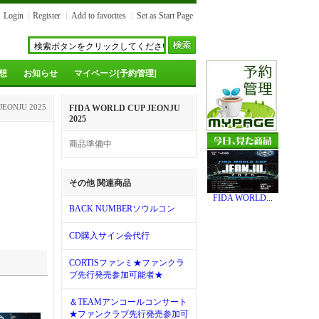
Login
Register
Add to favorites
Set as Start Page
想
お知らせ
マイページ[予約管理]
JEONJU 2025
FIDA WORLD CUP JEONJU
2025
商品準備中
その他 関連商品
FIDA WORLD...
BACK NUMBERソウルコン
CD購入サイン会代行
CORTISファンミ★ファンクラ
ブ先行発売参加可能者★
＆TEAMアンコールコンサート
★ファンクラブ先行発売参加可