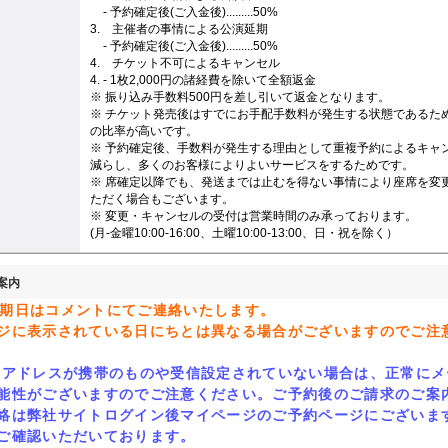
2.
- 予約確定後(ご入金後).........50%
3. 主催者の事情による公演延期
3.
- 予約確定後(ご入金後).........50%
4. チケット不可によるキャンセル
4. - 1枚2,000円の諸経費を除いて全額返金
※ 振り込み手数料500円を差し引いて返金となります。
※ チケット発売後はすでにお手配手数料が発生する状態であるた
の比率が高いです。
※ 予約確定後、手数料が発生する理由として重複予約によるキャ
減らし、多くのお客様によりよいサービスをするためです。
※ 席確定以降でも、発送までは止むを得ない事情により座席を変
ただく場合もございます。
※ 変更・キャンセルの受付は営業時間のみ承っております。
(月-金曜10:00-16:00、土曜10:00-13:00、日・祝を除く）
案内
期日はコメントにてご連絡いたします。
ジに表示されている日にちとは異なる場合がございますのでご注
録
アドレスが携
帯
のものや受信設定されていない場合は、正常にメ
能性がございますのでご注意ください。ご予約後のご請求のご案
絡は弊社サイトログイン後マイペ
ー
ジのご予約ペ
ー
ジにございま
ご確認いただいております。