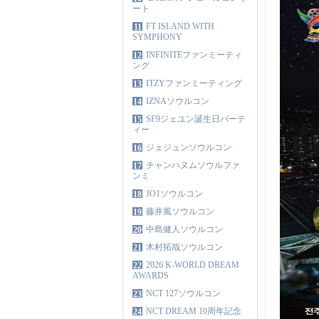
ート
FT ISLAND WITH
11
SYMPHONY
INFINITEファンミーティ
12
ング
ITZYファンミーティング
13
IZNAソウルコン
14
SF9ジェユン誕生日パーテ
15
ィー
ジェジュンソウルコン
16
チャンハヌムソウルファ
17
ンミ
JO1ソウルコン
18
藤井風ソウルコン
19
中島健人ソウルコン
20
木村拓哉ソウルコン
21
2026 K-WORLD DREAM
22
AWARDS
NCT 127ソウルコン
23
NCT DREAM 10周年記念
24