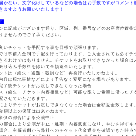
届
かない、文字化けしているなどの場合はお手
数
ですがコメント
きますようお願いいたします！
！
ジに記載がございます通り、
区
域、列、番
号
などのお座席位置指
りませんのでご了承ください。
良いチケットを手配する事を目標で頑張ります。
は事前入金制で手配を行っております。ご入金されても必ずチ
きるわけではありません。チケットをお取りできなかった場合は
振り
込
み手
数
料を除いて全額返金いたします。
ットは（紛失
・盗
難
・
破損など）再
発
行いたしかねます。
内
容は現地事情などにより予告なく
変
更になる場合があります。
了後チケットがお渡しできなくなった場合
ス（紛失
・
チケット
内
容相違など）可能な限りご希望に沿ったチ
配させていただきます。
によりチケットがお渡しできなくなった場合は全額返金致します
金額以上の保証は出
来
かねます。
側の都合による公演中止
の都合により公演が中止
・
延期
・内
容
変
更になり、やむを得ずキ
場合、主催者側から弊社へのチケット代金返金を確認できた時点