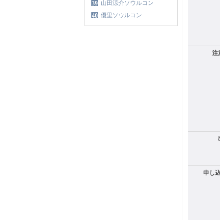
山田涼介ソウルコン
39
優里ソウルコン
40
注
申し