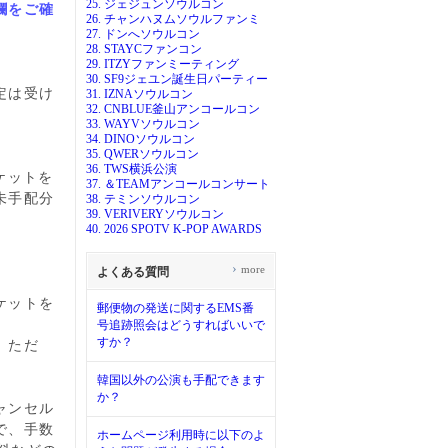
25. ジェジュンソウルコン
欄をご確
26. チャンハヌムソウルファンミ
27. ドンへソウルコン
28. STAYCファンコン
29. ITZYファンミーティング
30. SF9ジェユン誕生日パーティー
定は受け
31. IZNAソウルコン
32. CNBLUE釜山アンコールコン
33. WAYVソウルコン
34. DINOソウルコン
35. QWERソウルコン
36. TWS横浜公演
ケットを
37. ＆TEAMアンコールコンサート
未手配分
38. テミンソウルコン
39. VERIVERYソウルコン
40. 2026 SPOTV K-POP AWARDS
›
more
よくある質問
ケットを
郵便物の発送に関するEMS番
号追跡照会はどうすればいいで
すか？
。ただ
韓国以外の公演も手配できます
か？
ャンセル
で、手
数
ホームページ利用時に以下のよ