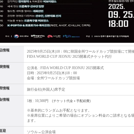
品情報
2025年9月25日(木)18：00に韓国全州ワールドカップ競技場にて
FIDA WORLD CUP JEONJU 2025開幕式チケット代行
演情報
公演名 : FIDA WORLD CUP JEONJU 2025開幕式
日時 : 2025年9月25日(木)18：00
会場 : 全州ワールドカップ競技場
席情報
旅行会社(外国人)席予定
金情報
1枚 : 10,500円 (
)
チケット代金＋手配
経費
※基本的にランダムお手配となります。
※座席位置によりご希望の場合にオプション料金のご請求となる
ます。
送迎
ソウル→公演会場