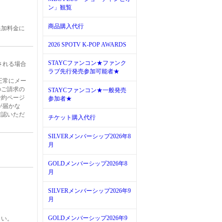
ン」観覧
商品購入代行
追加料金に
2026 SPOTV K-POP AWARDS
。
STAYCファンコン★ファンク
される場合
ラブ先行発売参加可能者★
正常にメー
のご請求の
STAYCファンコン★一般発売
予約ページ
参加者★
が届かな
確認いただ
チケット購入代行
SILVERメンバーシップ2026年8
月
GOLDメンバーシップ2026年8
月
SILVERメンバーシップ2026年9
月
GOLDメンバーシップ2026年9
さい。