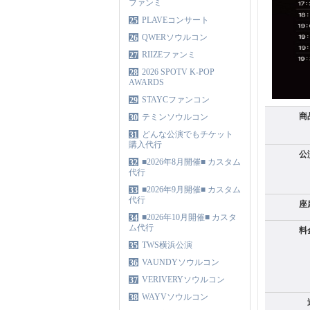
ファンミ
PLAVEコンサート
25
QWERソウルコン
26
RIIZEファンミ
27
2026 SPOTV K-POP
28
AWARDS
STAYCファンコン
29
商
テミンソウルコン
30
どんな公演でもチケット
31
購入代行
公
■2026年8月開催■ カスタム
32
代行
■2026年9月開催■ カスタム
33
代行
座
■2026年10月開催■ カスタ
34
ム代行
料
TWS横浜公演
35
VAUNDYソウルコン
36
VERIVERYソウルコン
37
WAYVソウルコン
38