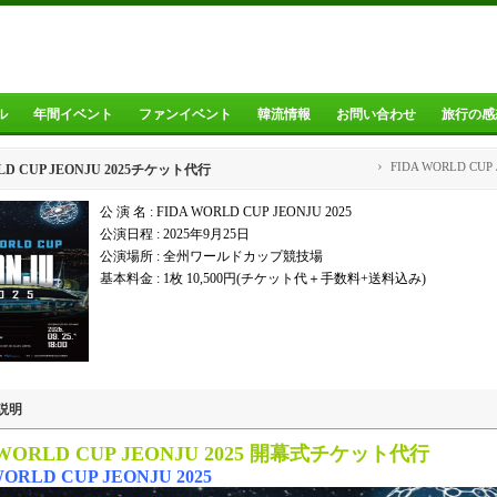
ル
年間イベント
ファンイベント
韓流情報
お問い合わせ
旅行の感
›
FIDA WORLD CUP 
LD CUP JEONJU 2025チケット代行
公 演 名 : FIDA WORLD CUP JEONJU 2025
公演日程 : 2025年9月25日
公演場所 : 全州ワールドカップ競技場
基本料金 : 1枚 10,500円(チケット代＋手数料+送料込み)
説明
 WORLD CUP JEONJU 2025 開幕式チケット
代行
WORLD CUP JEONJU 2025