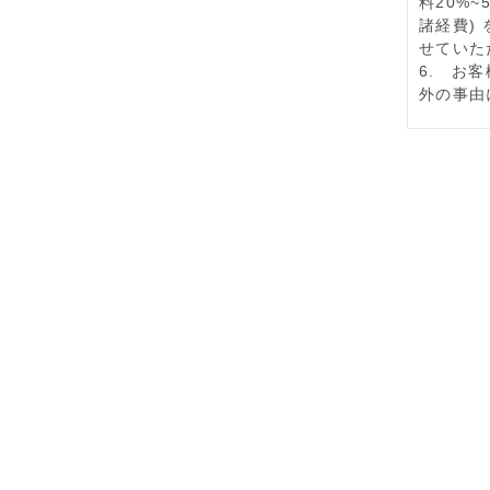
料
20%~
諸
経
費
)
せていた
6.
お客
外の事由