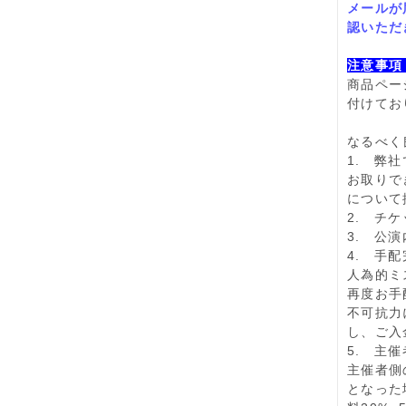
メ
ー
ルが
認いただ
注意事項
商品ペ
ー
付けてお
なるべく
1.
弊社で
お取りで
について
2.
チケ
3.
公演
4.
手配完
人
為
的ミ
再度お手
不可抗力
し、ご入
5.
主催者
主催者側
となった