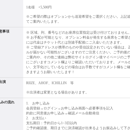
1名様 +5,500円
※ご希望の際はオプションから送迎希望をご選択ください。上記
てご案内いたします。
意事項
※ 区域、列、番号などのお座席位置指定は受け付けておりません
※ お手配が可能となり、オプション料金が発生する座席をご希望
には代金はチケット代とは別途手配後にご入金いただきます。
※ ご登録アドレスが携帯のものや受信設定されていない場合は、
ルが届かない可能性がございますのでご注意ください。ご予約後
ご案内や、その他ご連絡は弊社サイトログイン後マイページのご
にございますコメント欄よりご確認いただいております。 メール
い、文字化けしているなどの場合はお手数ですがコメント欄をご
きますようお願いいたします！
出演
RIIZE、AHOF、ICHILLIN 等
※出演者は変更となる場合があります。
込みの流れ
1. お申し込み
会員登録→ログイン→お申し込み画面へ必要事項を記入
約款に同意後お申し込み→確認メール自動発信
2. お支払い
支払期日：予約日から1~3日以内
ご予約確認後、期日までに決済確認が出来るようお振込みして下