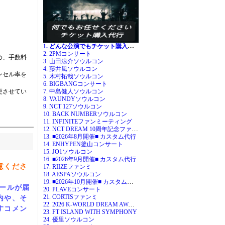
1. どんな公演でもチケット購入代行
2. 2PMコンサート
め、手数料
3. 山田涼介ソウルコン
4. 藤井風ソウルコン
ンセル率を
5. 木村拓哉ソウルコン
6. BIGBANGコンサート
更させてい
7. 中島健人ソウルコン
8. VAUNDYソウルコン
9. NCT 127ソウルコン
10. BACK NUMBERソウルコン
11. INFINITEファンミーティング
12. NCT DREAM 10周年記念ファンミ
13. ■2026年8月開催■ カスタム代行
14. ENHYPEN釜山コンサート
15. JO1ソウルコン
16. ■2026年9月開催■ カスタム代行
意くださ
17. RIIZEファンミ
18. AESPAソウルコン
19. ■2026年10月開催■ カスタム代行
ー
ルが
届
20. PLAVEコンサート
21. CORTISファンミ
内
や、そ
22. 2026 K-WORLD DREAM AWARDS
すコメン
23. FT ISLAND WITH SYMPHONY
24. 優里ソウルコン