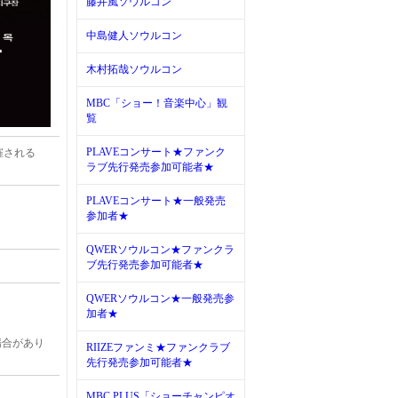
藤井風ソウルコン
中島健人ソウルコン
木村拓哉ソウルコン
MBC「ショー！音楽中心」観
覧
PLAVEコンサート★ファンク
開催される
ラブ先行発売参加可能者★
PLAVEコンサート★一般発売
参加者★
QWERソウルコン★ファンクラ
ブ先行発売参加可能者★
QWERソウルコン★一般発売参
加者★
場合があり
RIIZEファンミ★ファンクラブ
先行発売参加可能者★
MBC PLUS「ショーチャンピオ