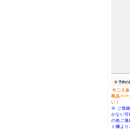
※ 予約の
※ご入金
商品ペ
ー
い！
※
ご登
かない可
の他ご連
ト欄より