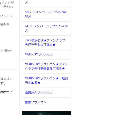
月
コメントが
ずご予約ペ
SILVERメンバーシップ2026年
ますのでご
10月
9:00-
GOLDメンバーシップ2026年10
月
TWS横浜公演★ファンクラブ
先行発売参加可能者★
ント欄から
VAUNDYソウルコン
VERIVERYソウルコン★ファン
クラブ先行発売参加可能者★
VERIVERYソウルコン★一般発
頂きます。
売参加者★
ます。
定後はオプ
山田涼介ソウルコン
優里ソウルコン