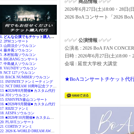
✅✅✅
商品情報
✅✅✅
2026年6月27日(土)18:00・2
2026 BoAコンサート「2026 BoA
1. どんな公演でもチケット購入代行
✅✅✅
公演情報
✅✅✅
2. 2PMコンサート
3. 山田涼介ソウルコン
公演名 : 2026 BoA FAN CONCERT 
4. 藤井風ソウルコン
5. 木村拓哉ソウルコン
日時 : 2026年6月27日(土)18:00・2
6. BIGBANGコンサート
会場 : 延世大学校 大講堂
7. 中島健人ソウルコン
8. VAUNDYソウルコン
9. NCT 127ソウルコン
10. BACK NUMBERソウルコン
★BoAコンサートチケット代
11. INFINITEファンミーティング
12. NCT DREAM 10周年記念ファンミ
13. ■2026年8月開催■ カスタム代行
14. JO1ソウルコン
15. ENHYPEN釜山コンサート
16. ■2026年9月開催■ カスタム代行
17. RIIZEファンミ
18. AESPAソウルコン
19. ■2026年10月開催■ カスタム代行
20. PLAVEコンサート
21. CORTISファンミ
22. 2026 K-WORLD DREAM AWARDS