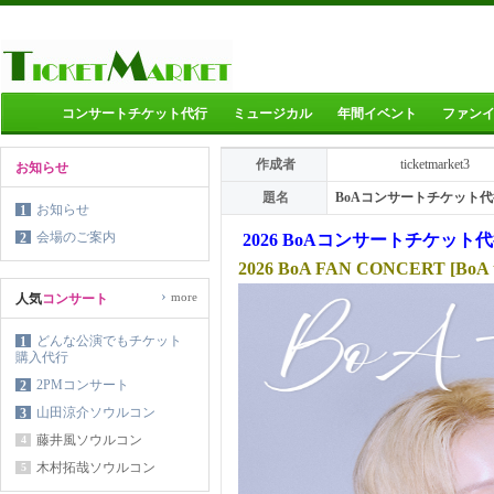
コンサートチケット代行
ミュージカル
年間イベント
ファン
作成者
ticketmarket3
お知らせ
題名
BoAコンサートチケット
お知らせ
1
会場のご案内
2
2026 BoAコンサートチケット
2026 BoA FAN CONCERT [BoA 
›
more
人気
コンサート
どんな公演でもチケット
1
購入代行
2PMコンサート
2
山田涼介ソウルコン
3
藤井風ソウルコン
4
木村拓哉ソウルコン
5