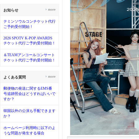
›
more
お知らせ
テミンソウルコンチケット代行
ご予約受付開始！
2026 SPOTV K-POP AWARDS
チケット代行ご予約受付開始！
＆TEAMアンコールコンサート
チケット代行ご予約受付開始！
›
more
よくある質問
郵便物の発送に関するEMS番
号追跡照会はどうすればいいで
すか？
韓国以外の公演も手配できます
か？
ホームページ利用時に以下のよ
うな問題が発生する場合