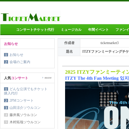
コンサートチケット代行
ミュージカル
年間イベント
ファン
作成者
ticketmarket3
お知らせ
題名
ITZYファンミーティングチ
お知らせ
1
会場のご案内
2
2025 ITZYファンミーテ
›
more
ITZY The 4th Fan Meeting
人気
コンサート
どんな公演でもチケット
1
購入代行
2PMコンサート
2
山田涼介ソウルコン
3
藤井風ソウルコン
4
木村拓哉ソウルコン
5