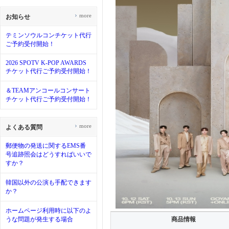
›
more
お知らせ
テミンソウルコンチケット代行
ご予約受付開始！
2026 SPOTV K-POP AWARDS
チケット代行ご予約受付開始！
＆TEAMアンコールコンサート
チケット代行ご予約受付開始！
›
more
よくある質問
郵便物の発送に関するEMS番
号追跡照会はどうすればいいで
すか？
韓国以外の公演も手配できます
か？
ホームページ利用時に以下のよ
うな問題が発生する場合
商品情報