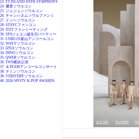
23. FT ISLAND WITH SYMPHONY
24. 優里ソウルコン
25. ジェジュンソウルコン
26. チャンハヌムソウルファンミ
27. ドンへソウルコン
28. STAYCファンコン
29. ITZYファンミーティング
30. SF9ジェユン誕生日パーティー
31. CNBLUE釜山アンコールコン
32. WAYVソウルコン
33. IZNAソウルコン
34. DINOソウルコン
35. QWERソウルコン
36. TWS横浜公演
37. ＆TEAMアンコールコンサート
38. テミンソウルコン
39. VERIVERYソウルコン
40. 2026 SPOTV K-POP AWARDS