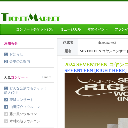
コンサートチケット代行
ミュージカル
年間イベント
ファン
作成者
ticketmarket3
お知らせ
題名
SEVENTEEN コヤンコン
お知らせ
1
会場のご案内
2
2024 SEVENTEEN コ
SEVENTEEN [RIGHT HERE]
›
more
人気
コンサート
どんな公演でもチケット
1
購入代行
2PMコンサート
2
山田涼介ソウルコン
3
藤井風ソウルコン
4
木村拓哉ソウルコン
5