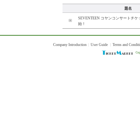
題名
SEVENTEEN コヤンコンサートチ
始！
Company Introduction
User Guide
Terms and Condit
Cop