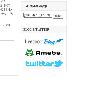
S24
4 NCT
EMS個別番号検索
 B-day
] 」チケット代
追跡
[SING TO
BLOG & TWITTER