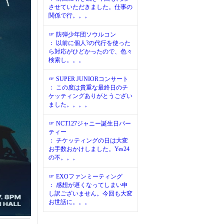
させていただきました。仕事の
関係で行。。。
☞ 防弾少年団ソウルコン
： 以前に個人?の代行を使った
ら対応がひどかったので、色々
検索し。。。
☞ SUPER JUNIORコンサート
： この度は貴重な最終日のチ
ケッティングありがとうござい
ました。。。。
☞ NCT127ジャニー誕生日パー
ティー
： チケッティングの日は大変
お手数おかけしました。Yes24
の不。。。
☞ EXOファンミーティング
： 感想が遅くなってしまい申
し訳ございません。今回も大変
お世話に。。。