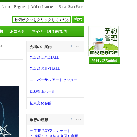
Login
Register
Add to favorites
Set as Start Page
想
お知らせ
マイページ[予約管理]
18
›
more
会場のご案内
YES24 LIVEHALL
YES24 MUVHALL
ユニバーサルアートセンター
KBS釜山ホール
世宗文化会館
›
more
旅行の感想
☞ THE BOYZコンサート
： 前回に引き続き今回も利用