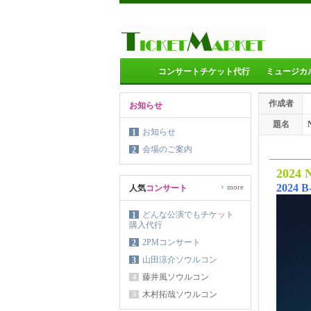
コンサートチケット代行
ミュージカ
作成者
お知らせ
題名
お知らせ
1
会場のご案内
2
202
›
2024 
more
人気
コンサート
どんな公演でもチケット
1
購入代行
2PMコンサート
2
山田涼介ソウルコン
3
藤井風ソウルコン
4
木村拓哉ソウルコン
5