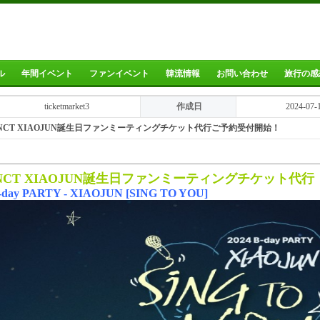
ル
年間イベント
ファンイベント
韓流情報
お問い合わせ
旅行の感
ticketmarket3
作成日
2024-07-
NCT XIAOJUN誕生日ファンミーティングチケット代行ご予約受付開始！
4 NCT XIAOJUN誕生日ファンミーティングチケット
代行
B-day PARTY - XIAOJUN [SING TO YOU]