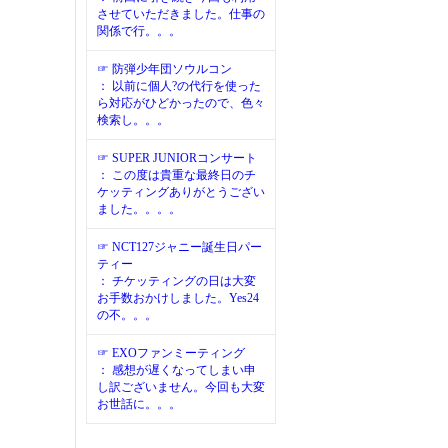
させていただきました。仕事の
関係で行。。。
☞ 防弾少年団ソウルコン
： 以前に個人?の代行を使った
ら対応がひどかったので、色々
検索し。。。
☞ SUPER JUNIORコンサート
： この度は貴重な最終日のチ
ケッティングありがとうござい
ました。。。。
☞ NCT127ジャニー誕生日パー
ティー
： チケッティングの日は大変
お手数おかけしました。Yes24
の不。。。
☞ EXOファンミーティング
： 感想が遅くなってしまい申
し訳ございません。今回も大変
お世話に。。。