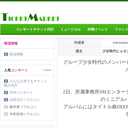
コンサートチケット代行
ミュージカル
年間イベント
ファン
作成者
ticketmark
韓流情報
題名
少女時代ヒョヨ
韓流情報
1
グループ少女時代のメンバー
›
more
人気
コンサート
どんな公演でもチケット
1
購入代行
2日、所属事務所SMエンター
2PMコンサート
2
のミニアルバ
山田涼介ソウルコン
3
アルバムにはタイトル曲DEE
藤井風ソウルコン
4
木村拓哉ソウルコン
5