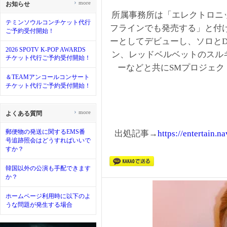
›
more
お知らせ
所属事務所は「エレクトロニ
テミンソウルコンチケット代行
フラインでも発売する」と付け
ご予約受付開始！
ーとしてデビューし、ソロとD
2026 SPOTV K-POP AWARDS
ン、レッドベルベットのスル
チケット代行ご予約受付開始！
ーなどと共にSMプロジェクト
＆TEAMアンコールコンサート
チケット代行ご予約受付開始！
›
more
よくある質問
郵便物の発送に関するEMS番
出処記事→
https://entertain
号追跡照会はどうすればいいで
すか？
韓国以外の公演も手配できます
か？
ホームページ利用時に以下のよ
うな問題が発生する場合