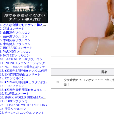
1. どんな公演でもチケット購入代行
2. 2PMコンサート
3. 山田涼介ソウルコン
4. 藤井風ソウルコン
5. 木村拓哉ソウルコン
6. 中島健人ソウルコン
7. BIGBANGコンサート
8. VAUNDYソウルコン
9. NCT 127ソウルコン
10. BACK NUMBERソウルコン
11. INFINITEファンミーティング
12. NCT DREAM 10周年記念ファンミ
13. ■2026年8月開催■ カスタム代行
題名
14. ENHYPEN釜山コンサート
15. JO1ソウルコン
少女時代ヒョヨンがデビュー15年で
16. ■2026年9月開催■ カスタム代行
売！
17. RIIZEファンミ
18. ■2026年10月開催■ カスタム代行
19. PLAVEコンサート
20. 2026 K-WORLD DREAM AWARDS
21. CORTISファンミ
22. FT ISLAND WITH SYMPHONY
23. 優里ソウルコン
24. チャンハヌムソウルファンミ